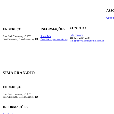
ASS
Quero 
CONTATO
ENDEREÇO
INFORMAÇÕES
Fale conosco
Rua José Clemente, nº 137
A entidade
Tel: (21) 2214-2337
São Cristóvão, Rio de Janeiro, RJ
Benefícios para associados
simagranrio@simagranrio.com.br
SIMAGRAN-RIO
ENDEREÇO
Rua José Clemente, nº 137
São Cristóvão, Rio de Janeiro, RJ
INFORMAÇÕES