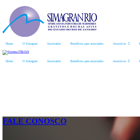
Home
O Simagran
Associados
Benefícios para associados
Associe-se
Home
O Simagran
Associados
Benefícios para associados
Associe-se
FALE CONOSCO